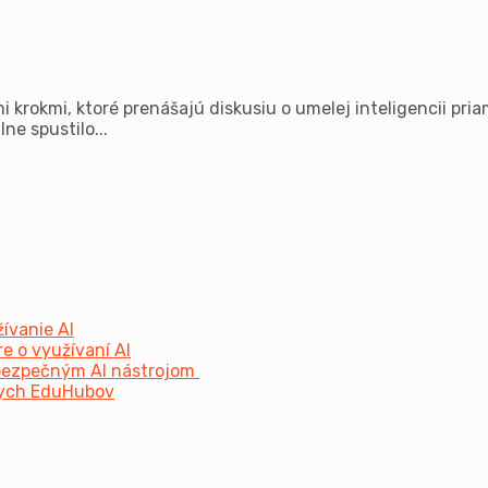
krokmi, ktoré prenášajú diskusiu o umelej inteligencii pria
ne spustilo...
žívanie AI
e o využívaní AI
a bezpečným AI nástrojom
lnych EduHubov