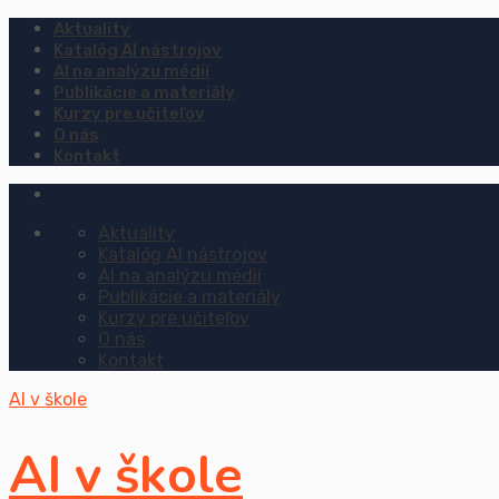
Aktuality
Katalóg AI nástrojov
AI na analýzu médií
Publikácie a materiály
Kurzy pre učiteľov
O nás
Kontakt
Aktuality
Katalóg AI nástrojov
AI na analýzu médií
Publikácie a materiály
Kurzy pre učiteľov
O nás
Kontakt
AI v škole
AI v škole