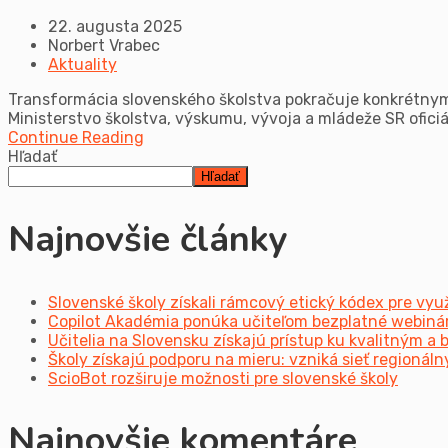
22. augusta 2025
Norbert Vrabec
Aktuality
Transformácia slovenského školstva pokračuje konkrétnymi 
Ministerstvo školstva, výskumu, vývoja a mládeže SR oficiál
Continue Reading
Hľadať
Hľadať
Najnovšie články
Slovenské školy získali rámcový etický kódex pre vyu
Copilot Akadémia ponúka učiteľom bezplatné webinár
Učitelia na Slovensku získajú prístup ku kvalitným 
Školy získajú podporu na mieru: vzniká sieť regioná
ScioBot rozširuje možnosti pre slovenské školy
Najnovšie komentáre