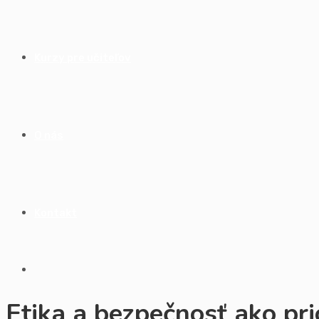
Kurzy pre učiteľov
O nás
Kontakt
Etika a bezpečnosť ako prio