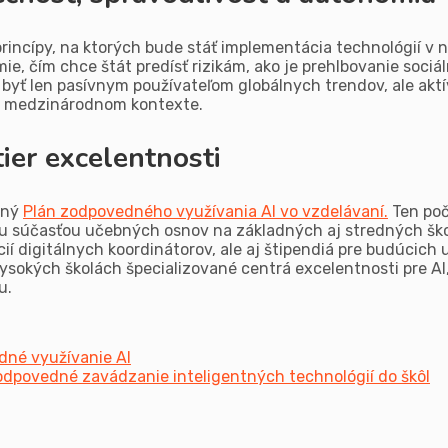
incípy, na ktorých bude stáť implementácia technológií v 
e, čím chce štát predísť rizikám, ako je prehlbovanie sociá
byť len pasívnym používateľom globálnych trendov, ale akt
om medzinárodnom kontexte.
ier excelentnosti
dný
Plán zodpovedného využívania AI vo vzdelávaní.
Ten poč
ou súčasťou učebných osnov na základných aj stredných šk
digitálnych koordinátorov, ale aj štipendiá pre budúcich uč
ysokých školách špecializované centrá excelentnosti pre AI
u.
dné využívanie AI
a zodpovedné zavádzanie inteligentných technológií do škôl