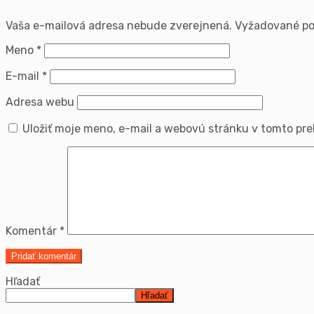
Vaša e-mailová adresa nebude zverejnená.
Vyžadované po
Meno
*
E-mail
*
Adresa webu
Uložiť moje meno, e-mail a webovú stránku v tomto pr
Komentár
*
Hľadať
Hľadať