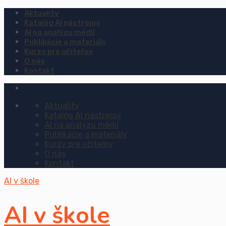
Aktuality
Katalóg AI nástrojov
AI na analýzu médií
Publikácie a materiály
Kurzy pre učiteľov
O nás
Kontakt
Aktuality
Katalóg AI nástrojov
AI na analýzu médií
Publikácie a materiály
Kurzy pre učiteľov
O nás
Kontakt
AI v škole
AI v škole