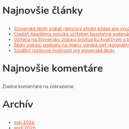
Najnovšie články
Slovenské školy získali rámcový etický kódex pre vyu
Copilot Akadémia ponúka učiteľom bezplatné webinár
Učitelia na Slovensku získajú prístup ku kvalitným 
Školy získajú podporu na mieru: vzniká sieť regioná
ScioBot rozširuje možnosti pre slovenské školy
Najnovšie komentáre
Žiadne komentáre na zobrazenie.
Archív
máj 2026
apríl 2026