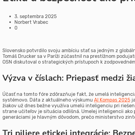
3. septembra 2025
Norbert Vrabec
0
Slovensko potvrdilo svoju ambíciu stať sa jedným z globáln
Tomáš Drucker sa v Paríži zúčastnil na prestížnom podujat
OSN diskutoval o strategických prístupoch k zodpovedném
Výzva v číslach: Priepasť medzi 
Účasť na tomto fóre zdôrazňuje fakt, že umelá inteligenci
systémovo. Dáta z aktuálneho výskumu
AI Kompas 2025
ja
žiakov už dnes bežne využíva umelú inteligenciu pri riešen
strane učiteľov je situácia odlišná. Umelej inteligencii ak
generáciami je hlavným dôvodom, prečo ministerstvo zinten
Tri piliere etickej integrácie: Be