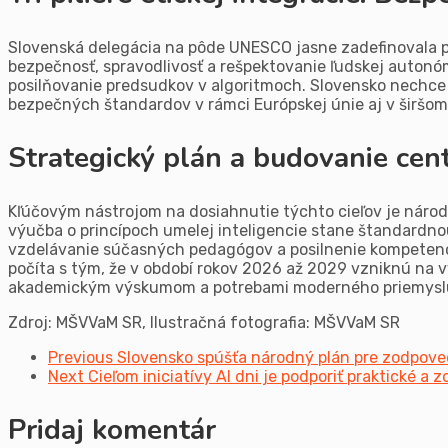
Slovenská delegácia na pôde UNESCO jasne zadefinovala pr
bezpečnosť, spravodlivosť a rešpektovanie ľudskej autonómi
posilňovanie predsudkov v algoritmoch. Slovensko nechce 
bezpečných štandardov v rámci Európskej únie aj v širš
Strategický plán a budovanie cent
Kľúčovým nástrojom na dosiahnutie týchto cieľov je náro
výučba o princípoch umelej inteligencie stane štandardn
vzdelávanie súčasných pedagógov a posilnenie kompetencií 
počíta s tým, že v období rokov 2026 až 2029 vzniknú na v
akademickým výskumom a potrebami moderného priemysl
Zdroj: MŠVVaM SR, Ilustračná fotografia: MŠVVaM SR
Previous
Slovensko spúšťa národný plán pre zodpove
Next
Cieľom iniciatívy AI dni je podporiť praktické 
Pridaj komentár