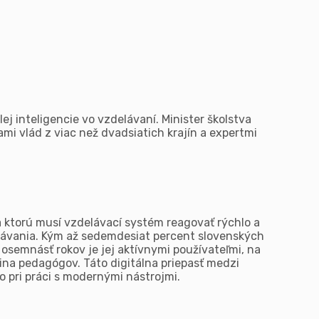
ej inteligencie vo vzdelávaní. Minister školstva
mi vlád z viac než dvadsiatich krajín a expertmi
a ktorú musí vzdelávací systém reagovať rýchlo a
elávania. Kým až sedemdesiat percent slovenských
 osemnásť rokov je jej aktívnymi používateľmi, na
rtina pedagógov. Táto digitálna priepasť medzi
o pri práci s modernými nástrojmi.