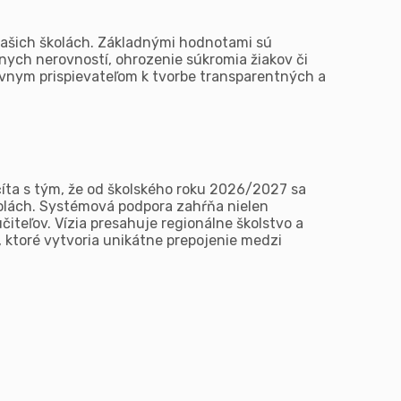
našich školách. Základnými hodnotami sú
lnych nerovností, ohrozenie súkromia žiakov či
ívnym prispievateľom k tvorbe transparentných a
íta s tým, že od školského roku 2026/2027 sa
olách. Systémová podpora zahŕňa nielen
iteľov. Vízia presahuje regionálne školstvo a
, ktoré vytvoria unikátne prepojenie medzi