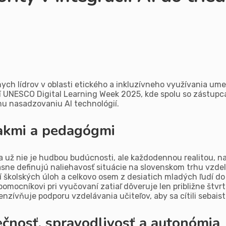
ych lídrov v oblasti etického a inkluzívneho využívania umel
í UNESCO Digital Learning Week 2025, kde spolu so zástupca
u nasadzovaniu AI technológií.
žiakmi a pedagógmi
a už nie je hudbou budúcnosti, ale každodennou realitou, n
sne definujú naliehavosť situácie na slovenskom trhu vzd
í školských úloh a celkovo osem z desiatich mladých ľudí do
o pomocníkovi pri vyučovaní zatiaľ dôveruje len približne štv
zívňuje podporu vzdelávania učiteľov, aby sa cítili sebaist
zpečnosť, spravodlivosť a autonómia